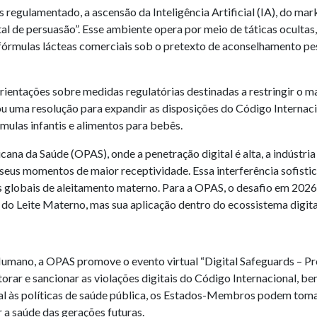
 regulamentado, a ascensão da Inteligência Artificial (IA), do ma
al de persuasão”. Esse ambiente opera por meio de táticas ocultas
mulas lácteas comerciais sob o pretexto de aconselhamento pess
ientações sobre medidas regulatórias destinadas a restringir o mar
 uma resolução para expandir as disposições do Código Internaci
mulas infantis e alimentos para bebês.
a da Saúde (OPAS), onde a penetração digital é alta, a indústria
m seus momentos de maior receptividade. Essa interferência sofisti
tas globais de aleitamento materno. Para a OPAS, o desafio em 202
 do Leite Materno, mas sua aplicação dentro do ecossistema digita
umano, a OPAS promove o evento virtual “Digital Safeguards – Pr
ar e sancionar as violações digitais do Código Internacional, be
al às políticas de saúde pública, os Estados-Membros podem toma
 a saúde das gerações futuras.