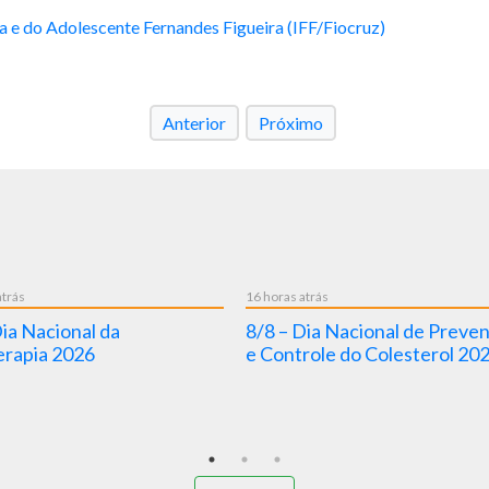
ça e do Adolescente Fernandes Figueira (IFF/Fiocruz)
Anterior
Próximo
s atrás
4 dias atrás
 – Dia Nacional da Saúde 2026
Projeto Pode Falar chega
ascimento de Oswaldo Cruz
Meu SUS Digital e amplia
de jovens ao cuidado em
mental