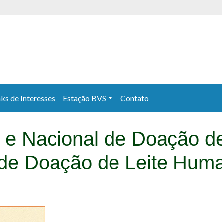
nks de Interesses
Estação BVS
Contato
l e Nacional de Doação d
de Doação de Leite Hum