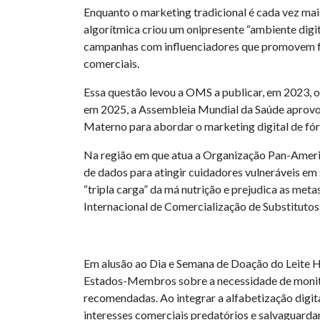
Enquanto o marketing tradicional é cada vez mais
algorítmica criou um onipresente “ambiente digit
campanhas com influenciadores que promovem fór
comerciais.
Essa questão levou a OMS a publicar, em 2023, or
em 2025, a Assembleia Mundial da Saúde aprovou
Materno para abordar o marketing digital de fór
Na região em que atua a Organização Pan-American
de dados para atingir cuidadores vulneráveis ​​e
“tripla carga” da má nutrição e prejudica as me
Internacional de Comercialização de Substitutos
Em alusão ao Dia e Semana de Doação do Leite H
Estados-Membros sobre a necessidade de monitor
recomendadas. Ao integrar a alfabetização digit
interesses comerciais predatórios e salvaguardar