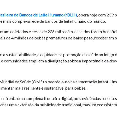
asileira de Bancos de Leite Humano (rBLH)
, opera hoje com 239 b
 e mais complexa rede de bancos de leite humano do mundo.
 foram coletados e cerca de 236 mil recém-nascidos foram benefici
mais de 4 milhões de bebês prematuros de baixo peso, receberam o 
sustentabilidade, a equidade e a promoção da saúde ao longo da
s e comunidades ampliem a divulgação sobre a importância da doaç
undial da Saúde (OMS) o padrão ouro na alimentação infantil, ins
mentar mais resiliente e sustentável para bebês.
o enfrenta uma complexa fronteira digital, pois evidências recent
penas uma extensão da publicidade tradicional, mas um ecossistem