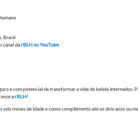
e Humano
, Brasil
o canal da
rBLH no YouTube
guro e com potencial de transformar a vida de bebês internados. P
cesse a
rBLH
!
 seis meses de idade e como complemento até os dois anos ou ma