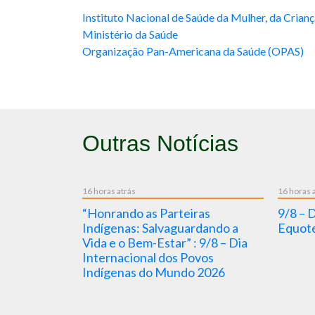
Instituto Nacional de Saúde da Mulher, da Crian
Ministério da Saúde
Organização Pan-Americana da Saúde (OPAS)
Outras Notícias
4 dias atrás
4 dia
s da gestão da
5/8 – Dia Nacional da Vigilância
5/8
gência artificial
Sanitária 2026
/ N
s” – Bireme /
ra webinário