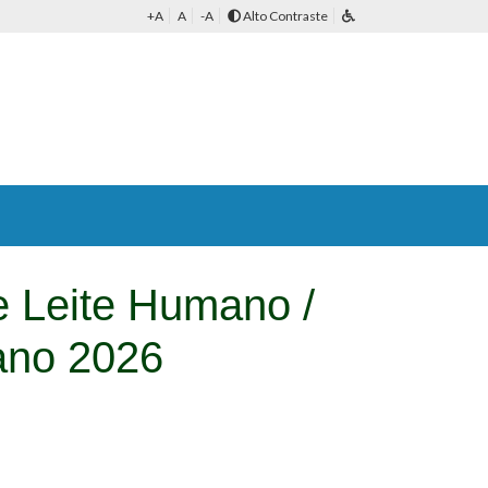
+A
A
-A
Alto Contraste
e Leite Humano /
ano 2026