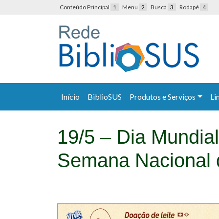
Conteúdo Principal
1
Menu
2
Busca
3
Rodapé
4
Início
BiblioSUS
Produtos e Serviços
Li
19/5 – Dia Mundia
Semana Nacional 