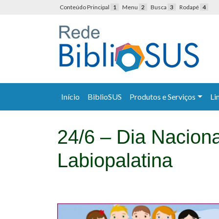
Conteúdo Principal
1
Menu
2
Busca
3
Rodapé
4
Início
BiblioSUS
Produtos e Serviços
Li
24/6 – Dia Naciona
Labiopalatina