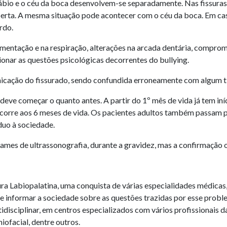
lábio e o céu da boca desenvolvem-se separadamente. Nas fissuras
 aberta. A mesma situação pode acontecer com o céu da boca. Em ca
rdo.
limentação e na respiração, alterações na arcada dentária, compro
ionar as questões psicológicas decorrentes do bullying.
icação do fissurado, sendo confundida erroneamente com algum tip
deve começar o quanto antes. A partir do 1º mês de vida já tem in
 ocorre aos 6 meses de vida. Os pacientes adultos também passam 
duo à sociedade.
ames de ultrassonografia, durante a gravidez, mas a confirmação 
a Labiopalatina, uma conquista de várias especialidades médicas, i
 e informar a sociedade sobre as questões trazidas por esse prob
disciplinar, em centros especializados com vários profissionais d
niofacial, dentre outros.