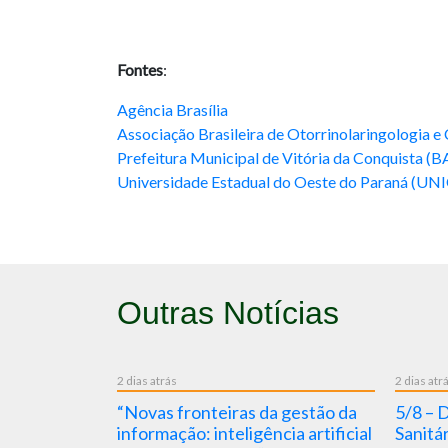
Fontes
:
Agência Brasília
Associação Brasileira de Otorrinolaringologia e 
Prefeitura Municipal de Vitória da Conquista (B
Universidade Estadual do Oeste do Paraná (U
Outras Notícias
2 dias atrás
2 dias atr
arreiras” :
“Novas fronteiras da gestão da
5/8 – D
da Hepatite
informação: inteligência artificial
Sanitá