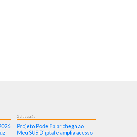
2 dias atrás
3 dias atrás
 2026
Projeto Pode Falar chega ao
Nova Dica em 
uz
Meu SUS Digital e amplia acesso
pela BVSMS fal