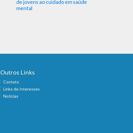
de jovens ao cuidado em saúde
importância da
mental
saúde
Outros Links
Contato
Links de Interesses
Notícias