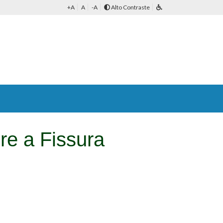
+A
A
-A
Alto Contraste
re a Fissura