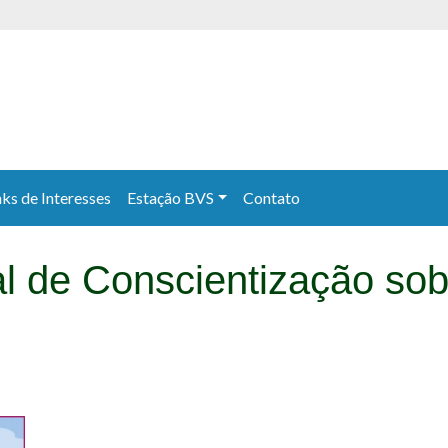
nks de Interesses
Estação BVS
Contato
l de Conscientização sob