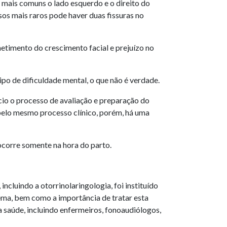
 mais comuns o lado esquerdo e o direito do
sos mais raros pode haver duas fissuras no
metimento do crescimento facial e prejuízo no
o de dificuldade mental, o que não é verdade.
ício o processo de avaliação e preparação do
pelo mesmo processo clínico, porém, há uma
ocorre somente na hora do parto.
ncluindo a otorrinolaringologia, foi instituído
lema, bem como a importância de tratar esta
a saúde, incluindo enfermeiros, fonoaudiólogos,