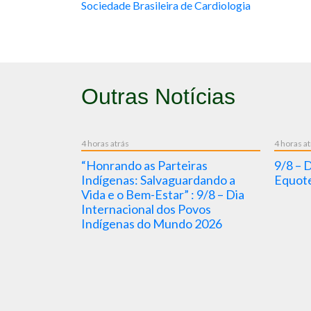
Sociedade Brasileira de Cardiologia
Outras Notícias
4 horas atrás
4 horas a
alerta
“Honrando as Parteiras
9/8 – 
 sobre
Indígenas: Salvaguardando a
Equote
 arboviroses
Vida e o Bem-Estar” : 9/8 – Dia
Niño
Internacional dos Povos
Indígenas do Mundo 2026