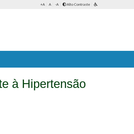
+A
A
-A
Alto Contraste
te à Hipertensão