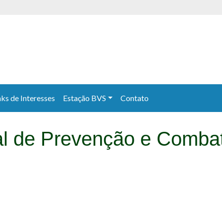
nks de Interesses
Estação BVS
Contato
al de Prevenção e Comba