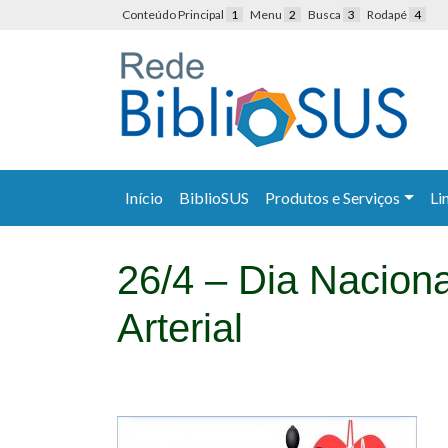
Conteúdo Principal
1
Menu
2
Busca
3
Rodapé
4
Início
BiblioSUS
Produtos e Serviços
Li
26/4 – Dia Nacion
Arterial