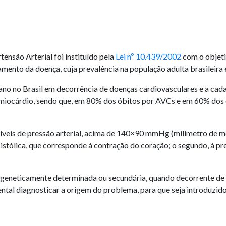
nsão Arterial foi instituído pela
Lei nº 10.439/2002
com o objeti
amento da doença, cuja prevalência na população adulta brasileira
 no Brasil em decorrência de doenças cardiovasculares e a cada
 miocárdio, sendo que, em 80% dos óbitos por AVCs e em 60% dos q
 níveis de pressão arterial, acima de 140×90 mmHg (milímetro de 
istólica, que corresponde à contração do coração; o segundo, à p
do geneticamente determinada ou secundária, quando decorrente d
mental diagnosticar a origem do problema, para que seja introduzi