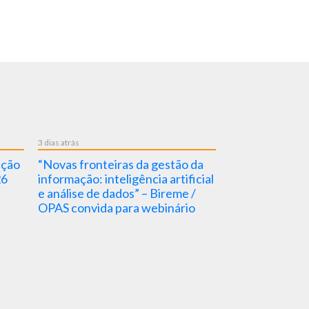
3 dias atrás
3 dias atrás
nção
“Novas fronteiras da gestão da
5/8 – Dia Nacio
26
informação: inteligência artificial
Sanitária 2026
e análise de dados” – Bireme /
OPAS convida para webinário