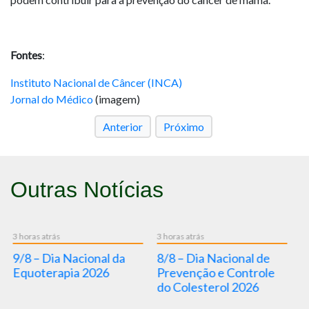
Fontes
:
Instituto Nacional de Câncer (INCA)
Jornal do Médico
(imagem)
Anterior
Próximo
Outras Notícias
3 horas atrás
3 horas atrás
3 d
9/8 – Dia Nacional da
8/8 – Dia Nacional de
“
Equoterapia 2026
Prevenção e Controle
g
do Colesterol 2026
in
a