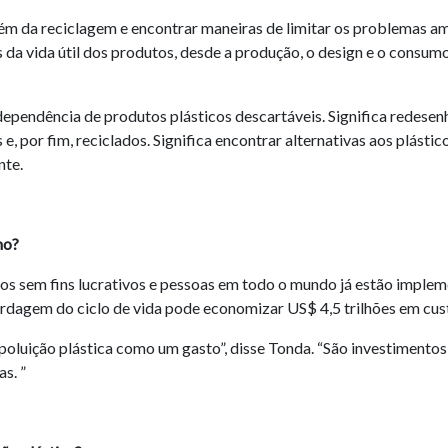
lém da reciclagem e encontrar maneiras de limitar os problemas amb
as da vida útil dos produtos, desde a produção, o design e o consum
 dependência de produtos plásticos descartáveis. Significa redese
, por fim, reciclados. Significa encontrar alternativas aos plásti
nte.
mo?
s sem fins lucrativos e pessoas em todo o mundo já estão imple
ordagem do ciclo de vida pode economizar US$ 4,5 trilhões em cus
oluição plástica como um gasto”, disse Tonda. “São investimentos 
s. ”