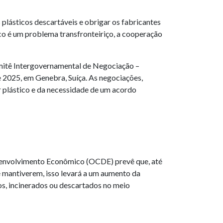
lásticos descartáveis ​​e obrigar os fabricantes
ico é um problema transfronteiriço, a cooperação
omitê Intergovernamental de Negociação –
e 2025, em Genebra, Suíça. As negociações,
r plástico e da necessidade de um acordo
esenvolvimento Econômico (OCDE) prevê que, até
se mantiverem, isso levará a um aumento da
os, incinerados ou descartados no meio