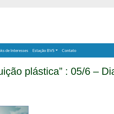
nks de Interesses
Estação BVS
Contato
ição plástica” : 05/6 – D