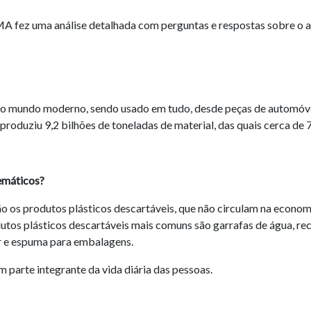
MA fez uma análise detalhada com perguntas e respostas sobre o as
 do mundo moderno, sendo usado em tudo, desde peças de automóve
oduziu 9,2 bilhões de toneladas de material, das quais cerca de 7
lemáticos?
são os produtos plásticos descartáveis, que não circulam na econo
s plásticos descartáveis ​​mais comuns são garrafas de água, reci
er e espuma para embalagens.
m parte integrante da vida diária das pessoas.