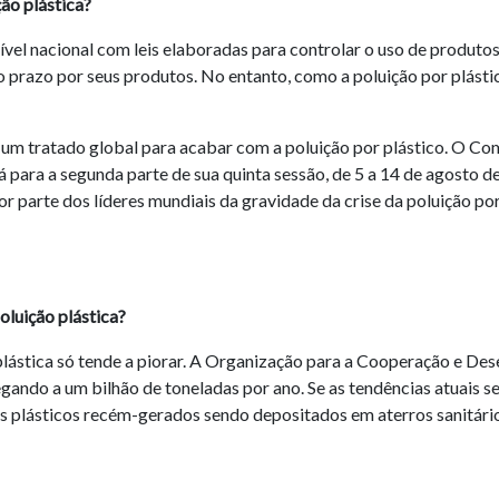
ão plástica?
vel nacional com leis elaboradas para controlar o uso de produtos p
go prazo por seus produtos. No entanto, como a poluição por plást
o um tratado global para acabar com a poluição por plástico. O C
 para a segunda parte de sua quinta sessão, de 5 a 14 de agosto d
r parte dos líderes mundiais da gravidade da crise da poluição po
oluição plástica?
plástica só tende a piorar. A Organização para a Cooperação e D
hegando a um bilhão de toneladas por ano. Se as tendências atuais 
s plásticos recém-gerados sendo depositados em aterros sanitári