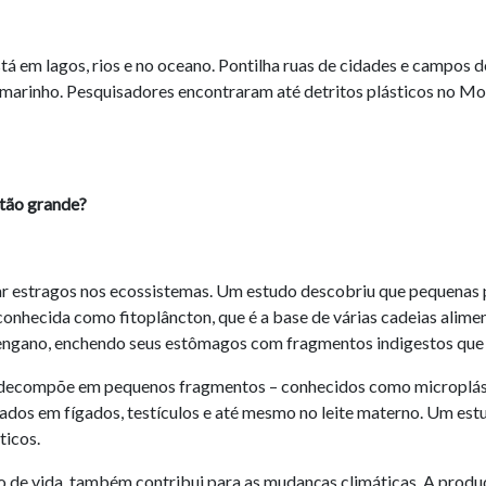
tá em lagos, rios e no oceano. Pontilha ruas de cidades e campos de
 marinho. Pesquisadores encontraram até detritos plásticos no Mo
 tão grande?
sar estragos nos ecossistemas. Um estudo descobriu que pequenas 
nhecida como fitoplâncton, que é a base de várias cadeias aliment
ngano, enchendo seus estômagos com fragmentos indigestos que 
e decompõe em pequenos fragmentos – conhecidos como microplást
dos em fígados, testículos e até mesmo no leite materno. Um estu
ticos.
iclo de vida, também contribui para as mudanças climáticas. A pro