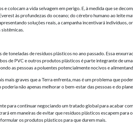
os e colocam a vida selvagem em perigo. E, à medida que se deco
Everest às profundezas do oceano; do cérebro humano ao leite ma
presentando soluções reais, a campanha incentivará indivíduos, or
 sistêmicas.
 de toneladas de resíduos plásticos no ano passado. Essa enxurra
tubos de PVC e outros produtos plásticos é parte integrante de uma
pondo as pessoas a poluentes potencialmente nocivos e alimentand
is mais graves que a Terra enfrenta, mas é um problema que podemo
poderia não apenas melhorar o bem-estar das pessoas e do plane
nte para continuar negociando um tratado global para acabar com 
ará em maneiras de evitar que resíduos plásticos escapem para o
reformular os produtos plásticos para que durem mais.