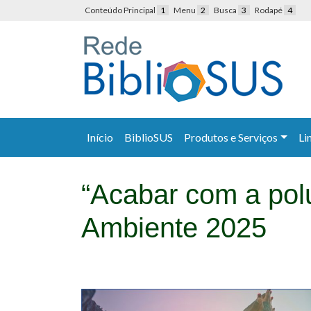
Conteúdo Principal
1
Menu
2
Busca
3
Rodapé
4
Início
BiblioSUS
Produtos e Serviços
Li
“Acabar com a polu
Ambiente 2025