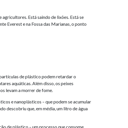
 agricultores. Está saindo de lixões. Está se
nte Everest e na Fossa das Marianas, o ponto
partículas de plástico podem retardar o
ares aquáticas. Além disso, os peixes
os levam a morrer de fome.
icos e nanoplásticos – que podem se acumular
do descobriu que, em média, um litro de água
dução de plástico – um processo que consome