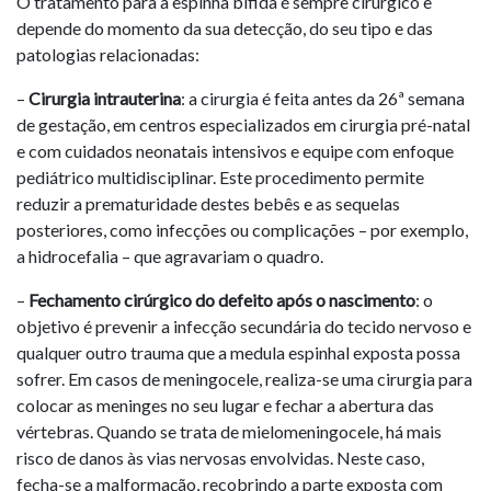
O tratamento para a espinha bífida é sempre cirúrgico e
depende do momento da sua detecção, do seu tipo e das
patologias relacionadas:
–
Cirurgia intrauterina
: a cirurgia é feita antes da 26ª semana
de gestação, em centros especializados em cirurgia pré-natal
e com cuidados neonatais intensivos e equipe com enfoque
pediátrico multidisciplinar. Este procedimento permite
reduzir a prematuridade destes bebês e as sequelas
posteriores, como infecções ou complicações – por exemplo,
a hidrocefalia – que agravariam o quadro.
–
Fechamento cirúrgico do defeito após o nascimento
: o
objetivo é prevenir a infecção secundária do tecido nervoso e
qualquer outro trauma que a medula espinhal exposta possa
sofrer. Em casos de meningocele, realiza-se uma cirurgia para
colocar as meninges no seu lugar e fechar a abertura das
vértebras. Quando se trata de mielomeningocele, há mais
risco de danos às vias nervosas envolvidas. Neste caso,
fecha-se a malformação, recobrindo a parte exposta com