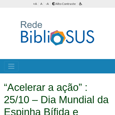
+A
A
-A
Alto Contraste
“Acelerar a ação” :
25/10 – Dia Mundial da
Espinha Bífida e