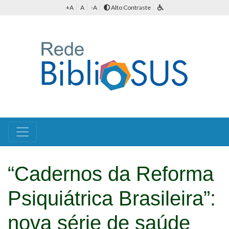
+A
A
-A
Alto Contraste
“Cadernos da Reforma
Psiquiátrica Brasileira”:
nova série de saúde