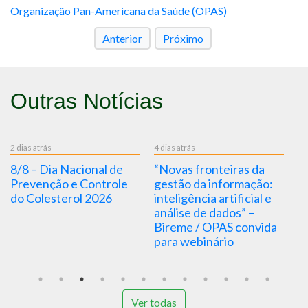
Organização Pan-Americana da Saúde (OPAS)
Anterior
Próximo
Outras Notícias
2 dias atrás
4 dias atrás
4 d
8/8 – Dia Nacional de
“Novas fronteiras da
5
Prevenção e Controle
gestão da informação:
V
do Colesterol 2026
inteligência artificial e
análise de dados” –
Bireme / OPAS convida
para webinário
Ver todas