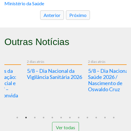
Ministério da Saúde
Anterior
Próximo
Outras Notícias
2 dias atrás
2 dias atrás
2 
5/8 – Dia Nacional da
5/8 – Dia Nacional da
P
Vigilância Sanitária 2026
Saúde 2026 /
c
Nascimento de
D
Oswaldo Cruz
d
s
Ver todas