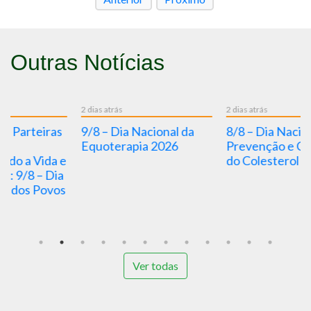
Outras Notícias
2 dias atrás
2 dias atrás
4 d
9/8 – Dia Nacional da
8/8 – Dia Nacional de
“
Equoterapia 2026
Prevenção e Controle
g
do Colesterol 2026
in
a
B
p
Ver todas