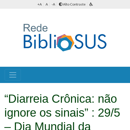
+A
A
-A
Alto Contraste
“Diarreia Crônica: não
ignore os sinais” : 29/5
– Dia Mundial da