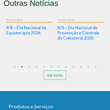
Outras Notícias
3 horas atrás
3 horas atrás
3 d
9/8 – Dia Nacional da
8/8 – Dia Nacional de
“
Equoterapia 2026
Prevenção e Controle
g
do Colesterol 2026
in
a
B
p
Ver todas
Produtos e Serviços