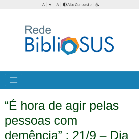
+A
A
-A
Alto Contraste
“É hora de agir pelas
pessoas com
demência” : 21/9 – Dia