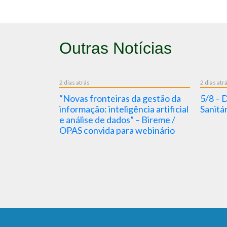
Outras Notícias
2 dias atrás
2 dias atrás
eiras” :
“Novas fronteiras da gestão da
5/8 – Dia
Hepatite
informação: inteligência artificial
Sanitária
e análise de dados” – Bireme /
OPAS convida para webinário