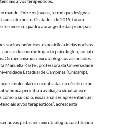
tenciais alvos terapêuticos.
o mundo. Entre os jovens, termo que designa a
pal causa de morte. Os dados, de 2019, foram
 e fornece um quadro abrangente das principais
ições socioeconômicas, exposição a ideias nocivas
o, apesar do enorme impacto psicológico, social e
icas. Os mecanismos neurobiológicos associados
ista Manuella Kaster, professora da Universidade
Universidade Estadual de Campinas (Unicamp).
erações moleculares encontradas no cérebro e no
tabolômica permitiu a avaliação simultânea e
s como o suicídio, essas análises apresentam um
tenciais alvos terapêuticos”, acrescenta
cer novas pistas em neurobiologia, constituindo