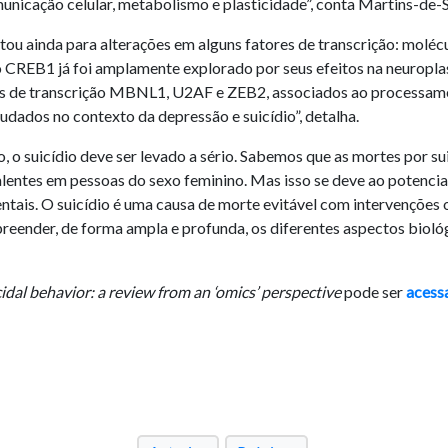
unicação celular, metabolismo e plasticidade”, conta Martins-de-
tou ainda para alterações em alguns fatores de transcrição: moléc
ção CREB1 já foi amplamente explorado por seus efeitos na neuropla
res de transcrição MBNL1, U2AF e ZEB2, associados ao processa
udados no contexto da depressão e suicídio”, detalha.
o, o suicídio deve ser levado a sério. Sabemos que as mortes por s
lentes em pessoas do sexo feminino. Mas isso se deve ao potencia
tais. O suicídio é uma causa de morte evitável com intervenções o
reender, de forma ampla e profunda, os diferentes aspectos biológi
idal behavior: a review from an ‘omics’ perspective
pode ser
acess