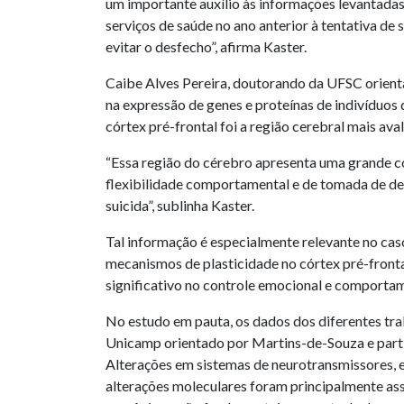
um importante auxílio às informações levantadas
serviços de saúde no ano anterior à tentativa de 
evitar o desfecho”, afirma Kaster.
Caibe Alves Pereira, doutorando da UFSC orienta
na expressão de genes e proteínas de indivíduo
córtex pré-frontal foi a região cerebral mais aval
“Essa região do cérebro apresenta uma grande c
flexibilidade comportamental e de tomada de d
suicida”, sublinha Kaster.
Tal informação é especialmente relevante no caso
mecanismos de plasticidade no córtex pré-frontal,
significativo no controle emocional e comportam
No estudo em pauta, os dados dos diferentes tr
Unicamp orientado por Martins-de-Souza e partici
Alterações em sistemas de neurotransmissores, e
alterações moleculares foram principalmente ass