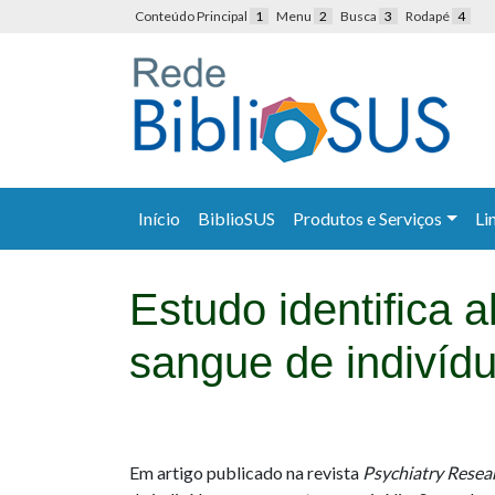
Conteúdo Principal
1
Menu
2
Busca
3
Rodapé
4
Início
BiblioSUS
Produtos e Serviços
Li
Estudo identifica 
sangue de indivíd
Em artigo publicado na revista
Psychiatry Resea