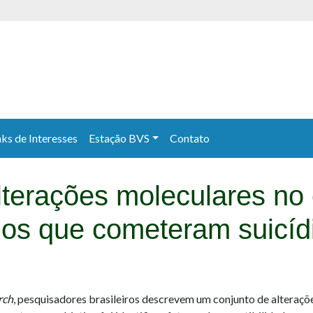
nks de Interesses
Estação BVS
Contato
alterações moleculares no
uos que cometeram suicíd
rch
, pesquisadores brasileiros descrevem um conjunto de alteraçõ