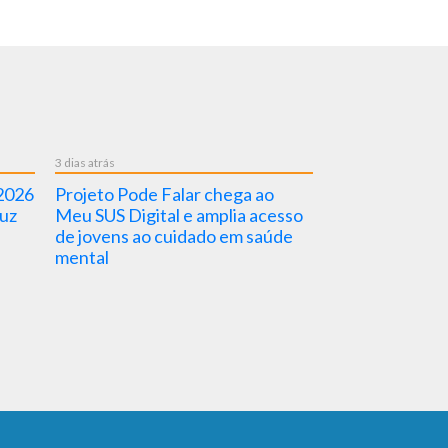
3 dias atrás
3 dias atrás
26
Projeto Pode Falar chega ao
Nova Dica em Saú
Meu SUS Digital e amplia acesso
pela BVSMS fala 
de jovens ao cuidado em saúde
importância das v
mental
saúde