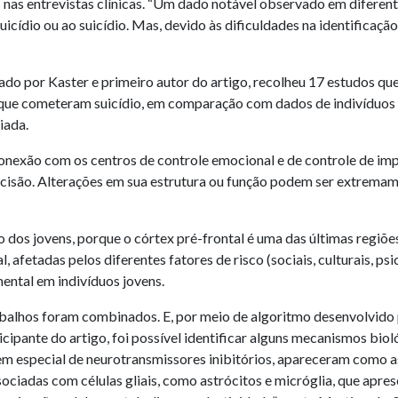
 nas entrevistas clínicas. “Um dado notável observado em diferen
suicídio ou ao suicídio. Mas, devido às dificuldades na identificaç
do por Kaster e primeiro autor do artigo, recolheu 17 estudos qu
s que cometeram suicídio, em comparação com dados de indivíduos
iada.
onexão com os centros de controle emocional e de controle de im
ecisão. Alterações em sua estrutura ou função podem ser extrem
 dos jovens, porque o córtex pré-frontal é uma das últimas regiõe
 afetadas pelos diferentes fatores de risco (sociais, culturais, p
ental em indivíduos jovens.
abalhos foram combinados. E, por meio de algoritmo desenvolvido 
pante do artigo, foi possível identificar alguns mecanismos bioló
m especial de neurotransmissores inibitórios, apareceram como a
ociadas com células gliais, como astrócitos e micróglia, que apr