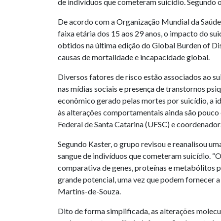
de indivíduos que cometeram suicídio. Segundo os 
De acordo com a Organização Mundial da Saúde (
faixa etária dos 15 aos 29 anos, o impacto do su
obtidos na última edição do Global Burden of D
causas de mortalidade e incapacidade global.
Diversos fatores de risco estão associados ao sui
nas mídias sociais e presença de transtornos psi
econômico gerado pelas mortes por suicídio, a i
às alterações comportamentais ainda são pouco e
Federal de Santa Catarina (UFSC) e coordenador
Segundo Kaster, o grupo revisou e reanalisou uma
sangue de indivíduos que cometeram suicídio. “O
comparativa de genes, proteínas e metabólitos p
grande potencial, uma vez que podem fornecer a b
Martins-de-Souza.
Dito de forma simplificada, as alterações molec