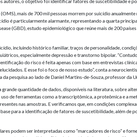
autores, o objetivo foi identificar fatores de suscetibilidade e po
OMS), mais de 700 mil pessoas morrem por suicídio anualmente n
icídio é particularmente alarmante, representando a quarta princi
isease (GBD), estudo epidemiológico que reúne mais de 200 países
cídio, incluindo histórico familiar, traços de personalidade, cond
quiátricos, especialmente depressão e transtorno bipolar. “Contud
dentificação do risco é feita apenas com base em entrevistas clín
lucidados. E esse foi o foco de nosso estudo”, conta a neurocient
a da pesquisa ao lado de Daniel Martins-de-Souza, professor da 
 grande quantidade de dados, disponíveis na literatura, sobre alt
 uso de ferramentas como a transcriptômica, a proteômica e a me
resentes nas amostras. E verificamos que, em condições complexa
ase para a identificação de fatores de suscetibilidade, além de po
ulares podem ser interpretadas como “marcadores de risco” e forne