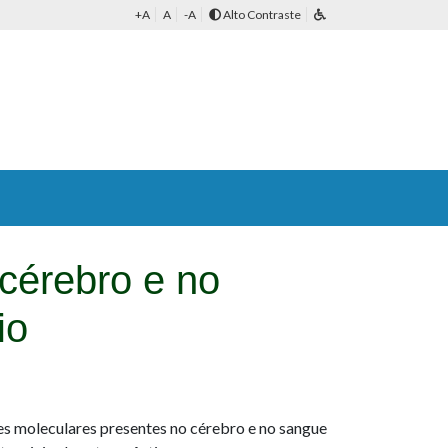
+A
A
-A
Alto Contraste
 cérebro e no
io
es moleculares presentes no cérebro e no sangue