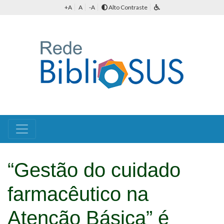
+A
A
-A
Alto Contraste
“Gestão do cuidado
farmacêutico na
Atenção Básica” é