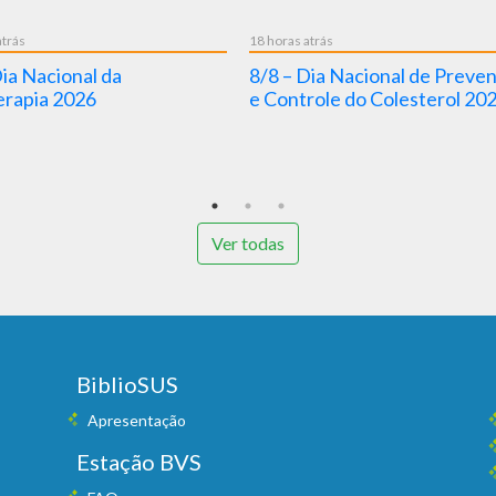
atrás
18 horas atrás
Dia Nacional da
8/8 – Dia Nacional de Preve
rapia 2026
e Controle do Colesterol 20
Ver todas
BiblioSUS
Apresentação
Estação BVS