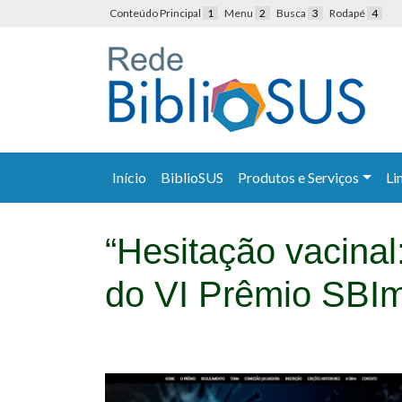
Conteúdo Principal
1
Menu
2
Busca
3
Rodapé
4
Início
BiblioSUS
Produtos e Serviços
Li
“Hesitação vacina
do VI Prêmio SBI