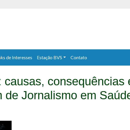
nks de Interesses
Estação BVS
Contato
l: causas, consequências 
m de Jornalismo em Saúd