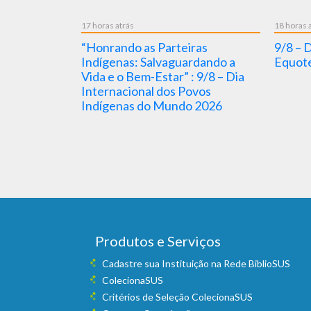
17 horas atrás
18 horas 
alerta
“Honrando as Parteiras
9/8 – 
 sobre
Indígenas: Salvaguardando a
Equote
 arboviroses
Vida e o Bem-Estar” : 9/8 – Dia
Niño
Internacional dos Povos
Indígenas do Mundo 2026
Produtos e Serviços
Cadastre sua Instituição na Rede BiblioSUS
ColecionaSUS
Critérios de Seleção ColecionaSUS