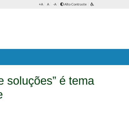
+A
A
-A
Alto Contraste
e soluções” é tema
e