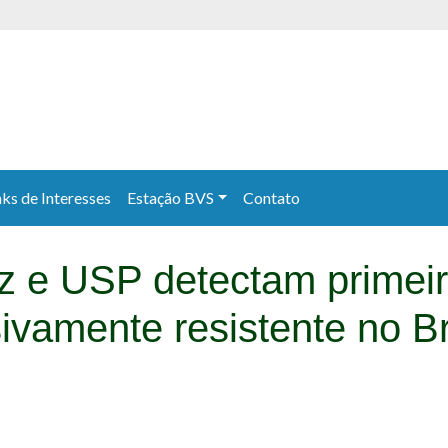
nks de Interesses
Estação BVS
Contato
utz e USP detectam primei
ivamente resistente no Br