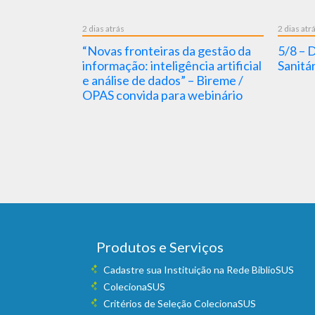
2 dias atrás
2 dias atr
arreiras” :
“Novas fronteiras da gestão da
5/8 – D
da Hepatite
informação: inteligência artificial
Sanitá
e análise de dados” – Bireme /
OPAS convida para webinário
Produtos e Serviços
Cadastre sua Instituição na Rede BiblioSUS
ColecionaSUS
Critérios de Seleção ColecionaSUS