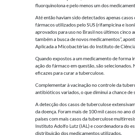
fluorquinolona e pelo menos um dos medicamento
Até então haviam sido detectados apenas casos d
fármacos utilizados pelo SUS (rifampicina e iso
aprovados para uso no Brasil nos últimos cinco
também a busca de novos medicamentos”, aponta
Aplicada a Micobactérias do Instituto de Ciênci
Quando expostos a um medicamento de forma ina
ação do fármaco em questão, são selecionados. 
eficazes para curar a tuberculose.
Complementar à vacinação no controle da tubercu
antibióticos variados, o que diminui a chance de
A detecção dos casos de tuberculose extensivame
da doença. Foram mais de 100 mil casos no ano 
países com mais casos da tuberculose multirresis
Instituto Adolfo Lutz (IAL) e coordenadora do e
distribuição dos medicamentos utilizados.