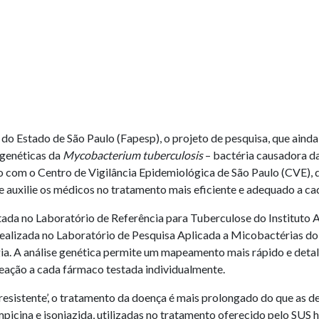
o Estado de São Paulo (Fapesp), o projeto de pesquisa, que ainda 
e genéticas da
Mycobacterium tuberculosis
– bactéria causadora da
om o Centro de Vigilância Epidemiológica de São Paulo (CVE), da
auxilie os médicos no tratamento mais eficiente e adequado a ca
ada no Laboratório de Referência para Tuberculose do Instituto A
ealizada no Laboratório de Pesquisa Aplicada a Micobactérias d
a. A análise genética permite um mapeamento mais rápido e det
reação a cada fármaco testada individualmente.
sistente’, o tratamento da doença é mais prolongado do que as dem
mpicina e isoniazida, utilizadas no tratamento oferecido pelo SUS 