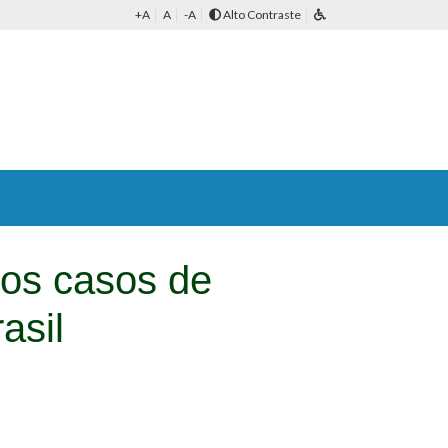
+A
A
-A
Alto Contraste
ros casos de
asil