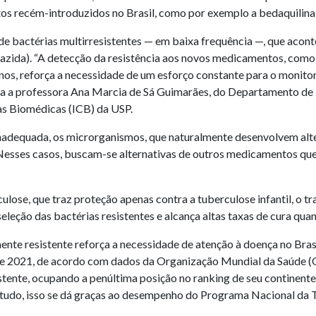
s recém-introduzidos no Brasil, como por exemplo a bedaquilina
e bactérias multirresistentes — em baixa frequência —, que aconte
niazida). “A detecção da resistência aos novos medicamentos, como
 anos, reforça a necessidade de um esforço constante para o moni
 a professora Ana Marcia de Sá Guimarães, do Departamento de
as Biomédicas (ICB) da USP.
dequada, os microrganismos, que naturalmente desenvolvem alter
Nesses casos, buscam-se alternativas de outros medicamentos que
lose, que traz proteção apenas contra a tuberculose infantil, o t
 seleção das bactérias resistentes e alcança altas taxas de cura qu
nte resistente reforça a necessidade de atenção à doença no Brasi
de 2021, de acordo com dados da Organização Mundial da Saúde (OM
tente, ocupando a penúltima posição no ranking de seu continente.
studo, isso se dá graças ao desempenho do Programa Nacional da Tu