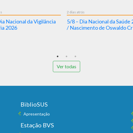
ás
2 dias atrás
ia Nacional da Vigilância
5/8 – Dia Nacional da Saúde
ria 2026
/ Nascimento de Oswaldo Cr
Ver todas
BiblioSUS
Apresentação
Estação BVS