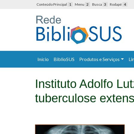
Conteúdo Principal
1
Menu
2
Busca
3
Rodapé
4
Início
BiblioSUS
Produtos e Serviços
Li
Instituto Adolfo L
tuberculose extens