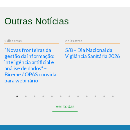
Outras Notícias
rás
2 dias atrás
2 dias atrás
s fronteiras da
5/8 – Dia Nacional da
5/8 – Dia
o da informação:
Vigilância Sanitária 2026
Saúde 202
gência artificial e
Nascimen
e de dados” –
Oswaldo 
e / OPAS convida
webinário
Ver todas