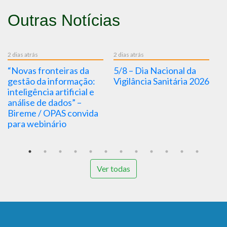
Outras Notícias
 atrás
2 dias atrás
2 dias atrás
vas fronteiras da
5/8 – Dia Nacional da
5/8 – D
tão da informação:
Vigilância Sanitária 2026
Saúde 2
ligência artificial e
Nascim
ise de dados” –
Oswald
eme / OPAS convida
a webinário
Ver todas