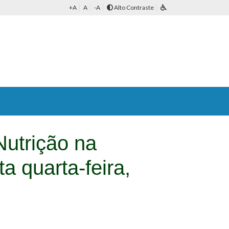
+A
A
-A
Alto Contraste
Nutrição na
a quarta-feira,