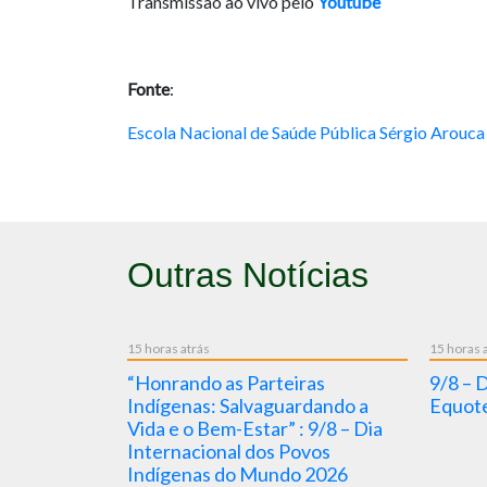
Transmissão ao vivo pelo
Youtube
Fonte
:
Escola Nacional de Saúde Pública Sérgio Arouca
Outras Notícias
15 horas atrás
15 horas 
alerta
“Honrando as Parteiras
9/8 – 
 sobre
Indígenas: Salvaguardando a
Equote
 arboviroses
Vida e o Bem-Estar” : 9/8 – Dia
Niño
Internacional dos Povos
Indígenas do Mundo 2026