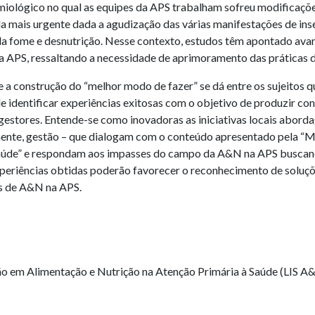
miológico no qual as equipes da APS trabalham sofreu modificaçõe
a mais urgente dada a agudização das várias manifestações de ins
da fome e desnutrição. Nesse contexto, estudos têm apontado ava
a APS, ressaltando a necessidade de aprimoramento das práticas 
a construção do “melhor modo de fazer” se dá entre os sujeitos qu
 identificar experiências exitosas com o objetivo de produzir co
estores. Entende-se como inovadoras as iniciativas locais aborda
ente, gestão – que dialogam com o conteúdo apresentado pela “
Saúde” e respondam aos impasses do campo da A&N na APS buscand
experiências obtidas poderão favorecer o reconhecimento de soluçõe
es de A&N na APS.
o em Alimentação e Nutrição na Atenção Primária à Saúde (LIS A