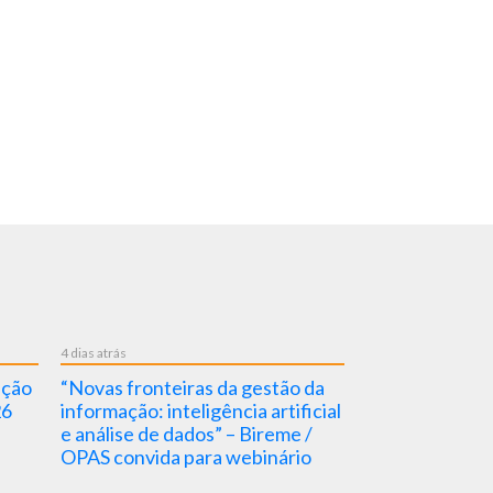
4 dias atrás
4 dias atrás
nção
“Novas fronteiras da gestão da
5/8 – Dia Nacio
26
informação: inteligência artificial
Sanitária 2026
e análise de dados” – Bireme /
OPAS convida para webinário