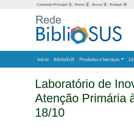
Conteúdo Principal
1
Menu
2
Busca
3
Rodapé
4
Início
BiblioSUS
Produtos e Serviços
Li
Laboratório de In
Atenção Primária à
18/10