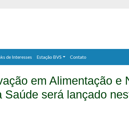
nks de Interesses
Estação BVS
Contato
ovação em Alimentação e 
 Saúde será lançado nest