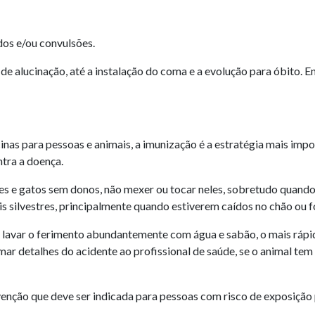
dos e/ou convulsões.
e alucinação, até a instalação do coma e a evolução para óbito. E
nas para pessoas e animais, a imunização é a estratégia mais impor
tra a doença.
s e gatos sem donos, não mexer ou tocar neles, sobretudo quand
s silvestres, principalmente quando estiverem caídos no chão ou 
 lavar o ferimento abundantemente com água e sabão, o mais rápido
ar detalhes do acidente ao profissional de saúde, se o animal tem 
enção que deve ser indicada para pessoas com risco de exposição 