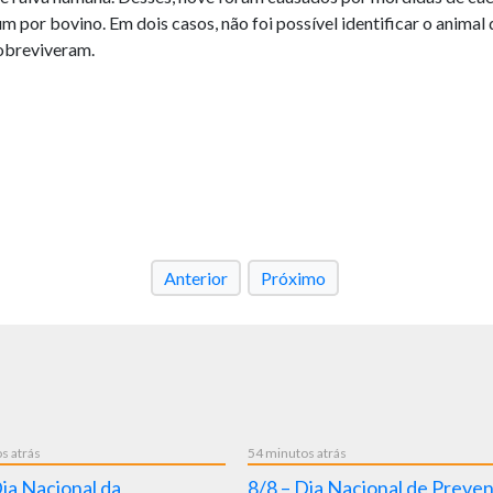
um por bovino. Em dois casos, não foi possível identificar o anima
sobreviveram.
Anterior
Próximo
ás
3 dias atrás
Dia Nacional da Saúde 2026
Projeto Pode Falar chega ao