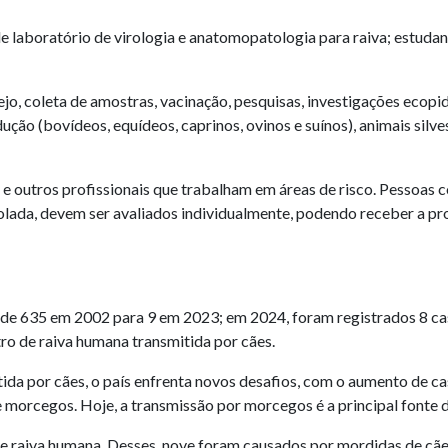
de laboratório de virologia e anatomopatologia para raiva; estudant
o, coleta de amostras, vacinação, pesquisas, investigações ecopid
ão (bovídeos, equídeos, caprinos, ovinos e suínos), animais silvestr
 e outros profissionais que trabalham em áreas de risco. Pessoas 
trolada, devem ser avaliados individualmente, podendo receber a p
u de 635 em 2002 para 9 em 2023; em 2024, foram registrados 8 ca
tro de raiva humana transmitida por cães.
tida por cães, o país enfrenta novos desafios, com o aumento de c
e morcegos. Hoje, a transmissão por morcegos é a principal fonte 
de raiva humana. Desses, nove foram causados por mordidas de cãe