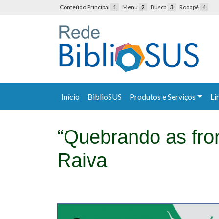
Conteúdo Principal
1
Menu
2
Busca
3
Rodapé
4
Início
BiblioSUS
Produtos e Serviços
Li
“Quebrando as fron
Raiva