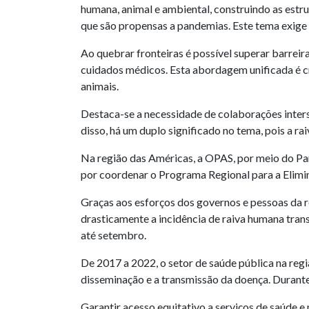
humana, animal e ambiental, construindo as estru
que são propensas a pandemias. Este tema exige e
Ao quebrar fronteiras é possível superar barrei
cuidados médicos. Esta abordagem unificada é c
animais.
Destaca-se a necessidade de colaborações interse
disso, há um duplo significado no tema, pois a rai
Na região das Américas, a OPAS, por meio do 
por coordenar o Programa Regional para a Elimi
Graças aos esforços dos governos e pessoas da r
drasticamente a incidência de raiva humana tra
até setembro.
De 2017 a 2022, o setor de saúde pública na reg
disseminação e a transmissão da doença. Durante
Garantir acesso equitativo a serviços de saúde 