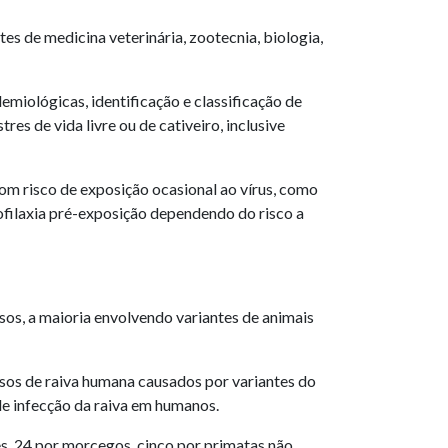
es de medicina veterinária, zootecnia, biologia,
emiológicas, identificação e classificação de
es de vida livre ou de cativeiro, inclusive
com risco de exposição ocasional ao vírus, como
rofilaxia pré-exposição dependendo do risco a
sos, a maioria envolvendo variantes de animais
asos de raiva humana causados por variantes do
de infecção da raiva em humanos.
s, 24 por morcegos, cinco por primatas não