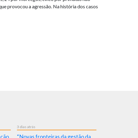
l que provocou a agressão. Na história dos casos
4 dias atrás
1 semana atrás
Nova Dica em Saúde publicada
OMS alerta: A