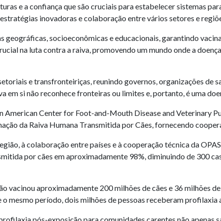
turas e a confiança que são cruciais para estabelecer sistemas par
stratégias inovadoras e colaboração entre vários setores e regiõ
ras geográficas, socioeconômicas e educacionais, garantindo vacin
rucial na luta contra a raiva, promovendo um mundo onde a doenç
toriais e transfronteiriças, reunindo governos, organizações de s
va em si não reconhece fronteiras ou limites e, portanto, é uma doe
Pan American Center for Foot-and-Mouth Disease and Veterinary
nação da Raiva Humana Transmitida por Cães, fornecendo coopera
egião, à colaboração entre países e à cooperação técnica da OPA
nsmitida por cães em aproximadamente 98%, diminuindo de 300 ca
ião vacinou aproximadamente 200 milhões de cães e 36 milhões de 
 o mesmo período, dois milhões de pessoas receberam profilaxia 
e profilaxia pós-exposição para comunidades carentes não apenas 