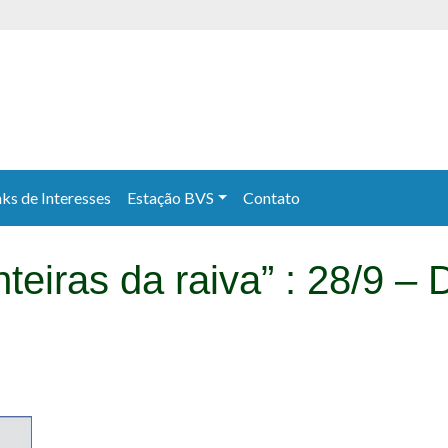
nks de Interesses
Estação BVS
Contato
teiras da raiva” : 28/9 – 