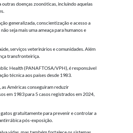
a outras doenças zoonóticas, incluindo aquelas
es.
ação generalizada, conscientização e acesso a
a não seja mais uma ameaça para humanos e
aúde, serviços veterinários e comunidades. Além
nça transfronteiriça.
 Public Health (PANAFTOSA/VPH), é responsável
ção técnica aos países desde 1983.
S, as Américas conseguiram reduzir
sos em 1983 para 5 casos registrados em 2024,
gatos gratuitamente para prevenir e controlar a
antirrábica pós-exposição.
salva vidas, mas também fortalece os sistemas