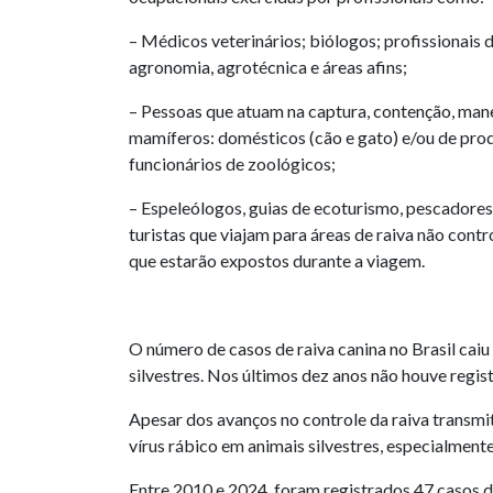
– Médicos veterinários; biólogos; profissionais 
agronomia, agrotécnica e áreas afins;
– Pessoas que atuam na captura, contenção, manej
mamíferos: domésticos (cão e gato) e/ou de produç
funcionários de zoológicos;
– Espeleólogos, guias de ecoturismo, pescadores
turistas que viajam para áreas de raiva não con
que estarão expostos durante a viagem.
O número de casos de raiva canina no Brasil cai
silvestres. Nos últimos dez anos não houve regis
Apesar dos avanços no controle da raiva transmi
vírus rábico em animais silvestres, especialment
Entre 2010 e 2024, foram registrados 47 casos 