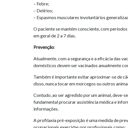
– Febre;
– Delírios;
– Espasmos musculares involuntários generaliza
O paciente se mantém consciente, com períodos d
em geral de 2 a 7 dias.
Prevenção
:
Atualmente, com a segurança e a eficácia das vaci
domésticos devem ser vacinados anualmente con
Também é importante evitar aproximar-se de cãe
disso, nunca tocar em morcegos ou outros animai
Contudo, ao ser agredido por um animal, deve-se
fundamental procurar assistência médica e inform
informações.
A profilaxia pré-exposição é uma medida de prev
ocupacionais exercidas por profissionais como: