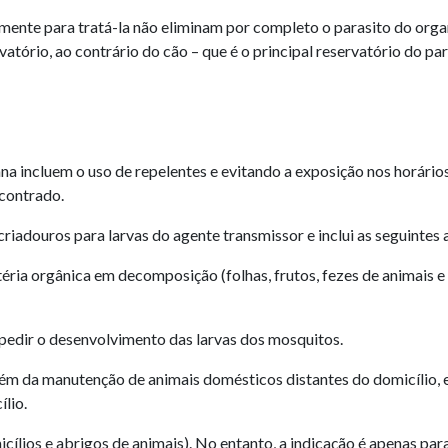
mente para tratá-la não eliminam por completo o parasito do orga
ório, ao contrário do cão – que é o principal reservatório do pa
 incluem o uso de repelentes e evitando a exposição nos horários 
contrado.
iadouros para larvas do agente transmissor e inclui as seguintes 
atéria orgânica em decomposição (folhas, frutos, fezes de animais
mpedir o desenvolvimento das larvas dos mosquitos.
ém da manutenção de animais domésticos distantes do domicílio, es
lio.
icílios e abrigos de animais). No entanto, a indicação é apenas p