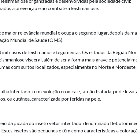
 leishmaniose organizadas e desenvolvidas pela sociedade civil;
onados à prevenção e ao combate à leishmaniose.
de maior relevância mundial e ocupa o segundo lugar, depois da mal
ação Mundial de Saúde (OMS).
 mil casos de leishmaniose tegumentar. Os estados da Região Nor
leishmaniose visceral, além de ser a forma mais grave e potencialm
, mas com surtos localizados, especialmente no Norte e Nordeste.
lha infectado, tem evolução crônica e, se não tratada, pode levar
s, ou cutânea, caracterizada por feridas na pele.
 meio da picada do inseto vetor infectado, denominado flebotomí
os. Estes insetos são pequenos e têm como características a colora