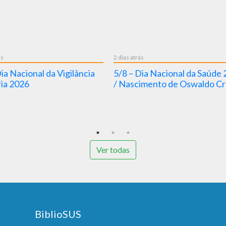
6 dias atrás
6 dias atrás
ublicada
OMS alerta: Ambientes Digitais
1º/8 – D
 a
como Determinantes de Saúde –
Portador
nas para a
por que o mundo e o Brasil
decidiram impor limites ao uso de
telas
Ver todas
BiblioSUS