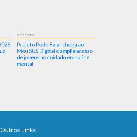
6 dias atrás
ia Nacional dos
Mês do Aleitamento Materno 
es de Vitiligo 2026
Brasil e Semana Mundial do
Aleitamento Materno 2026
Outros Links