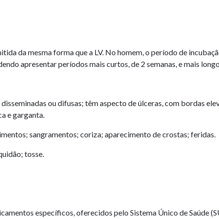
itida da mesma forma que a LV. No homem, o período de incubaç
odendo apresentar períodos mais curtos, de 2 semanas, e mais longo
, disseminadas ou difusas; têm aspecto de úlceras, com bordas ele
ca e garganta.
mentos; sangramentos; coriza; aparecimento de crostas; feridas.
quidão; tosse.
camentos específicos, oferecidos pelo Sistema Único de Saúde (S