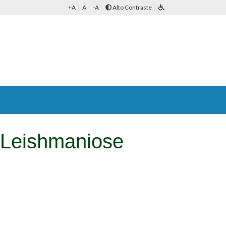
+A
A
-A
Alto Contraste
 Leishmaniose