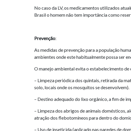
No caso da LV, os medicamentos utilizados atual
Brasil o homem não tem importância como reservat
Prevenção
:
As medidas de prevenção para a população humana
ambientes onde este habitualmente possa ser en
O manejo ambiental evita o estabelecimento de cr
– Limpeza periódica dos quintais, retirada da m
solo, locais onde os mosquitos se desenvolvem).
– Destino adequado do lixo orgânico, a fim de i
– Limpeza dos abrigos de animais domésticos, al
atração dos flebotomíneos para dentro do domicí
– Uso de inseticida (aplicado nas paredes de dom