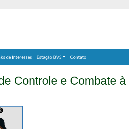
nks de Interesses
Estação BVS
Contato
de Controle e Combate à