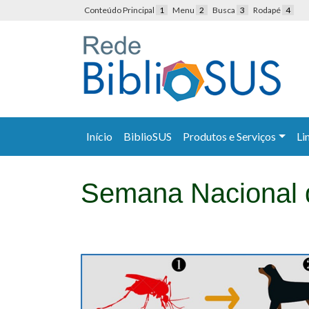
Conteúdo Principal
1
Menu
2
Busca
3
Rodapé
4
Início
BiblioSUS
Produtos e Serviços
Li
Semana Nacional 