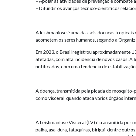
– Apoiar as atividades de prevenção e combate à
– Difundir os avanços técnico-científicos relaci
A leishmaniose é uma das seis doenças tropicais 
acometem os seres humanos, segundo a Organiz
Em 2023, o Brasil registrou aproximadamente 13
afetadas, com alta incidência de novos casos. A 
notificados, com uma tendência de estabilização
A doença, transmitida pela picada do mosquito-pa
como visceral, quando ataca vários órgãos interno
A Leishmaniose Visceral (LV) é transmitida por
palha, asa-dura, tatuquiras, birigui, dentre outr