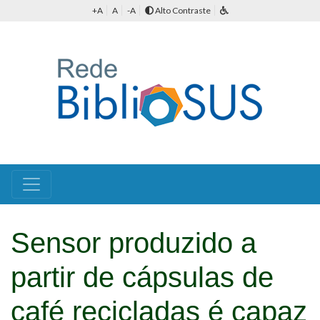
+A
A
-A
Alto Contraste
Sensor produzido a
partir de cápsulas de
café recicladas é capaz