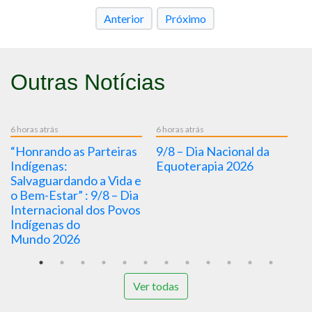
Anterior
Próximo
Outras Notícias
6 horas atrás
6 horas atrás
eiras
9/8 – Dia Nacional da
8/8 – Dia Nacional de
Equoterapia 2026
Prevenção e Controle
Vida e
do Colesterol 2026
 – Dia
 Povos
Ver todas