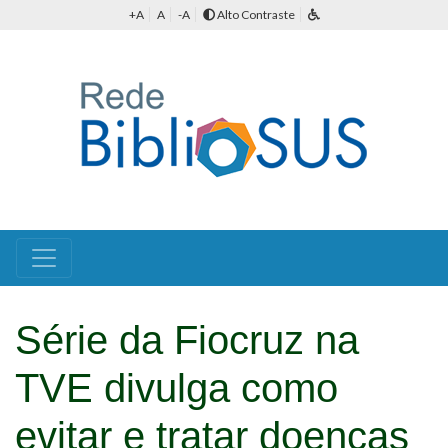
+A
A
-A
Alto Contraste
Série da Fiocruz na
TVE divulga como
evitar e tratar doenças