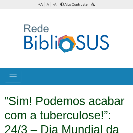
+A
A
-A
Alto Contraste
”Sim! Podemos acabar
com a tuberculose!”:
24/3 – Dia Mundial da