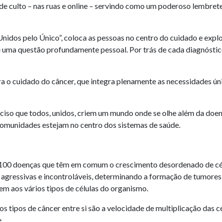
 de culto – nas ruas e online – servindo como um poderoso lembre
dos pelo Único”, coloca as pessoas no centro do cuidado e explor
uma questão profundamente pessoal. Por trás de cada diagnóstico,
a o cuidado do câncer, que integra plenamente as necessidades ún
eciso que todos, unidos, criem um mundo onde se olhe além da doen
omunidades estejam no centro dos sistemas de saúde.
 100 doenças que têm em comum o crescimento desordenado de célu
o agressivas e incontroláveis, determinando a formação de tumores
em aos vários tipos de células do organismo.
s tipos de câncer entre si são a velocidade de multiplicação das c
.