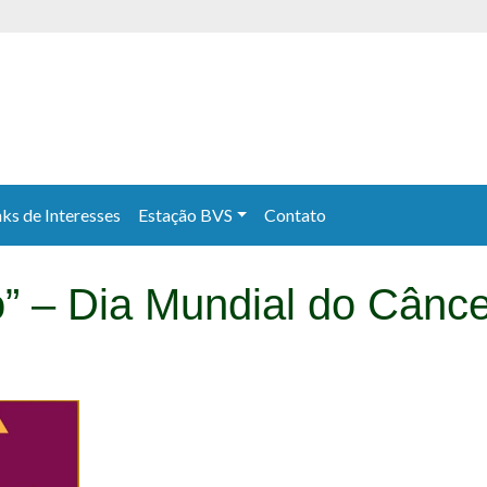
nks de Interesses
Estação BVS
Contato
o” – Dia Mundial do Cânc