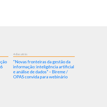
5 dias atrás
Pode Falar chega ao
Nova Dica em Saúde publicada
Digital e amplia acesso
pela BVSMS fala sobre a
s ao cuidado em saúde
importância das vitaminas para
saúde