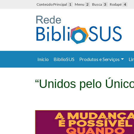
Conteúdo Principal
1
Menu
2
Busca
3
Rodapé
4
Início
BiblioSUS
Produtos e Serviços
Li
“Unidos pelo Únic