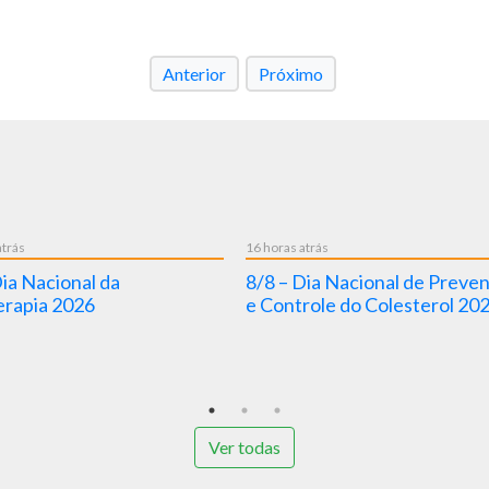
Anterior
Próximo
4 dias atrás
4 dias atrás
igilância
5/8 – Dia Nacional da Saúde 2026
Projeto 
/ Nascimento de Oswaldo Cruz
Meu SUS 
de joven
mental
Ver todas