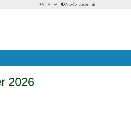
+A
A
-A
Alto Contraste
er 2026