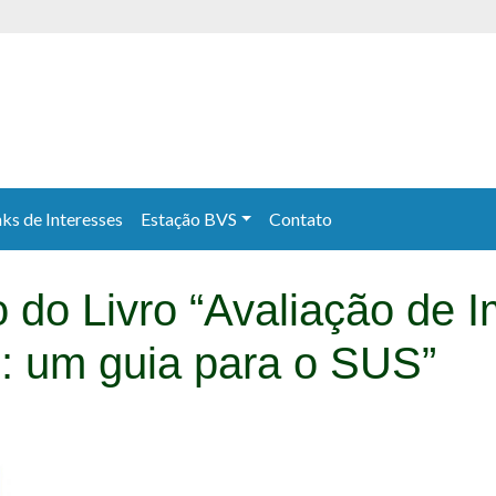
nks de Interesses
Estação BVS
Contato
 do Livro “Avaliação de 
e: um guia para o SUS”