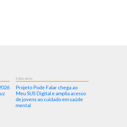
2 dias atrás
3 dias atrás
 2026
Projeto Pode Falar chega ao
Nova Dica em 
uz
Meu SUS Digital e amplia acesso
pela BVSMS fal
de jovens ao cuidado em saúde
importância da
mental
saúde