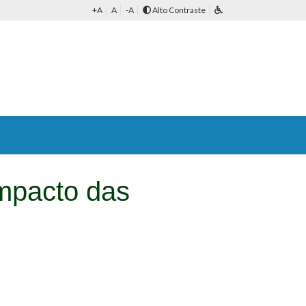
+A
A
-A
Alto Contraste
Impacto das