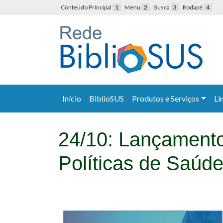
Conteúdo Principal
1
Menu
2
Busca
3
Rodapé
4
Início
BiblioSUS
Produtos e Serviços
Li
24/10: Lançamento
Políticas de Saúd