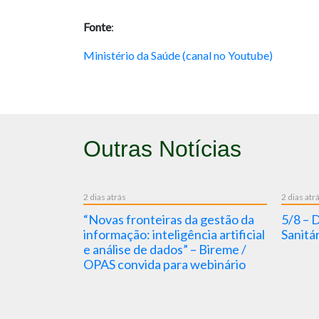
Fonte
:
Ministério da Saúde (canal no Youtube)
Outras Notícias
2 dias atrás
2 dias atr
arreiras” :
“Novas fronteiras da gestão da
5/8 – D
da Hepatite
informação: inteligência artificial
Sanitá
e análise de dados” – Bireme /
OPAS convida para webinário