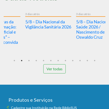
3 dias atrás
3 dias atrás
3 d
5/8 – Dia Nacional da
5/8 – Dia Nacional da
P
Vigilância Sanitária 2026
Saúde 2026 /
c
Nascimento de
D
Oswaldo Cruz
d
s
Ver todas
Produtos e Serviços
Cadastre sua Instituição na Rede BiblioSUS