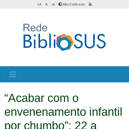
+A
A
-A
Alto Contraste
“Acabar com o
envenenamento infantil
por chumbo”: 22 a