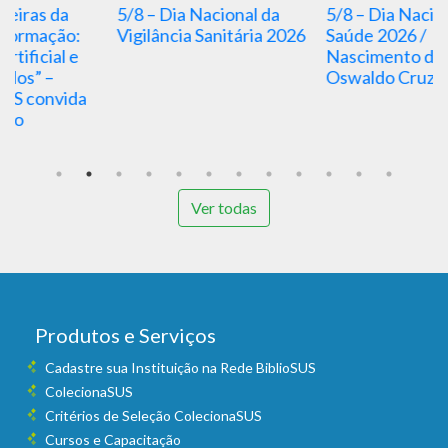
5/8 – Dia Nacional da
5/8 – Dia Nacional da
P
Vigilância Sanitária 2026
Saúde 2026 /
c
Nascimento de
D
Oswaldo Cruz
d
s
Ver todas
Produtos e Serviços
Cadastre sua Instituição na Rede BiblioSUS
ColecionaSUS
Critérios de Seleção ColecionaSUS
Cursos e Capacitação