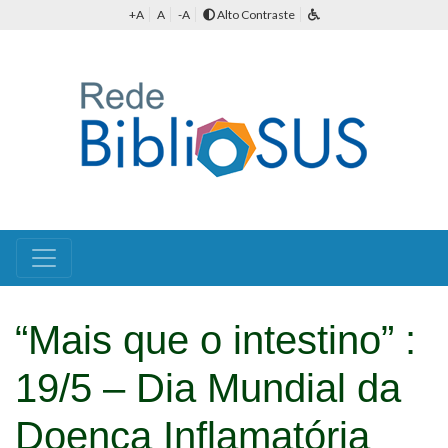
+A
A
-A
Alto Contraste
“Mais que o intestino” :
19/5 – Dia Mundial da
Doença Inflamatória