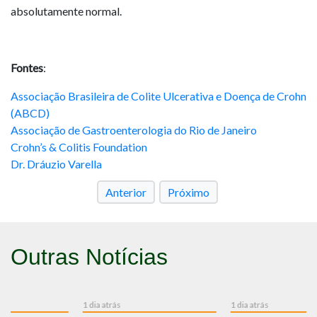
absolutamente normal.
Fontes
:
Associação Brasileira de Colite Ulcerativa e Doença de Crohn
(ABCD)
Associação de Gastroenterologia do Rio de Janeiro
Crohn’s & Colitis Foundation
Dr. Dráuzio Varella
Anterior
Próximo
Outras Notícias
1 dia atrás
1 dia atrás
1 d