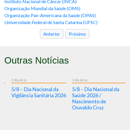
Instituto Nacional de Câncer (INCA)
Organização Mundial da Saúde (OMS)
Organização Pan-Americana da Saúde (OPAS)
Universidade Federal de Santa Catarina (UFSC)
Anterior
Próximo
Outras Notícias
1 dia atrás
1 dia atrás
1 d
5/8 – Dia Nacional da
5/8 – Dia Nacional da
P
Vigilância Sanitária 2026
Saúde 2026 /
c
Nascimento de
D
Oswaldo Cruz
d
s