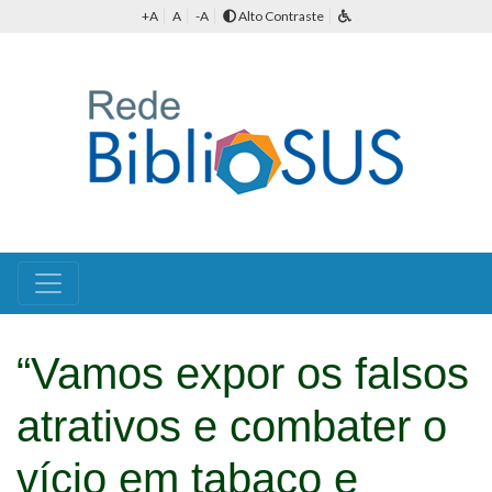
+A
A
-A
Alto Contraste
“Vamos expor os falsos
atrativos e combater o
vício em tabaco e